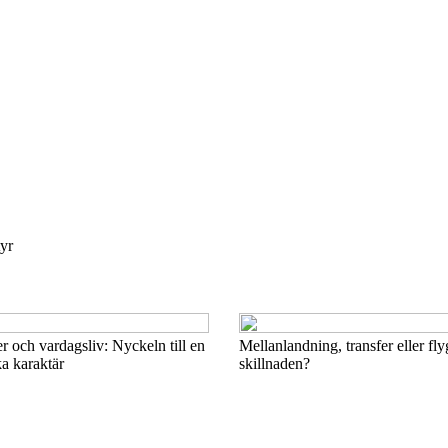
tyr
er och vardagsliv: Nyckeln till en
Mellanlandning, transfer eller fl
ka karaktär
skillnaden?