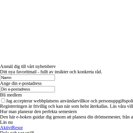
Anmäl dig till vårt nyhetsbrev
Ditt nya favoritmail - fullt av insikter och konkreta råd.
Ange din e-postadress
Bli medlem
Jag accepterar webbplatsens användarvillkor och personuppgiftspoli
Registreringen är frivillig och kan när som helst återkallas. Läs våra vil
Hur man planerar den perfekta semestern
Den här e-boken guidar dig genom att planera din drömsemester, från att 
Läs nu
Aktivt
Resor
Dela och var snäll