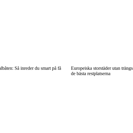
båten: Så inreder du smart på få
Europeiska storstäder utan trängse
de bästa restplatserna