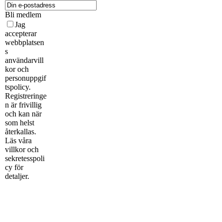
Bli medlem
Jag
accepterar
webbplatsen
s
användarvill
kor och
personuppgif
tspolicy.
Registreringe
n är frivillig
och kan när
som helst
återkallas.
Läs våra
villkor och
sekretesspoli
cy för
detaljer.