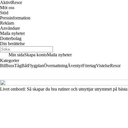
Aktivt
Resor
Möt oss
Stöd
Pressinformation
Reklam
Användare
Maila nyheter
Dotterbolag
Din berättelse
Min sida
Skapa konto
Maila nyheter
Kategorier
Bil
Buss
Tåg
Båt
Flygplan
Övernattning
Äventyr
Företag
Vistelse
Resor
Livet ombord: Så skapar du bra rutiner och utnyttjar utrymmet på bästa 