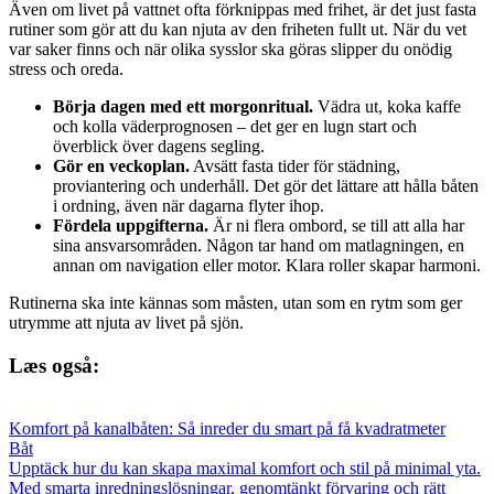
Även om livet på vattnet ofta förknippas med frihet, är det just fasta
rutiner som gör att du kan njuta av den friheten fullt ut. När du vet
var saker finns och när olika sysslor ska göras slipper du onödig
stress och oreda.
Börja dagen med ett morgonritual.
Vädra ut, koka kaffe
och kolla väderprognosen – det ger en lugn start och
överblick över dagens segling.
Gör en veckoplan.
Avsätt fasta tider för städning,
proviantering och underhåll. Det gör det lättare att hålla båten
i ordning, även när dagarna flyter ihop.
Fördela uppgifterna.
Är ni flera ombord, se till att alla har
sina ansvarsområden. Någon tar hand om matlagningen, en
annan om navigation eller motor. Klara roller skapar harmoni.
Rutinerna ska inte kännas som måsten, utan som en rytm som ger
utrymme att njuta av livet på sjön.
Læs også:
Komfort på kanalbåten: Så inreder du smart på få kvadratmeter
Båt
Upptäck hur du kan skapa maximal komfort och stil på minimal yta.
Med smarta inredningslösningar, genomtänkt förvaring och rätt