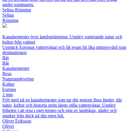
under sommaren.
Selina Rönning
Selina
Rönning
Kanalsemester över landsgränserna: Upplev varierande natur och
kultur från vattnet
Upptäck Europas vattenvägar och låt resan bli lika minnesvärd som
destinationen
Båt
Båt
Kanalsemester
Resa
Naturupplevelser
Kultur
Europa
2 min
Följ med på en kanalsemester som tar dig genom flera länder, där
natur, kultur och historia möts längs stilla vattenvägar. Upplev
friheten i att resa i eget tempo och njut av landskap, städer och
smaker från däck på din egen båt.
Oliver Eriksson
Oliver