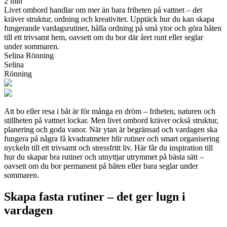
2 min
Livet ombord handlar om mer än bara friheten på vattnet – det
kräver struktur, ordning och kreativitet. Upptäck hur du kan skapa
fungerande vardagsrutiner, hålla ordning på små ytor och göra båten
till ett trivsamt hem, oavsett om du bor där året runt eller seglar
under sommaren.
Selina Rönning
Selina
Rönning
Att bo eller resa i båt är för många en dröm – friheten, naturen och
stillheten på vattnet lockar. Men livet ombord kräver också struktur,
planering och goda vanor. När ytan är begränsad och vardagen ska
fungera på några få kvadratmeter blir rutiner och smart organisering
nyckeln till ett trivsamt och stressfritt liv. Här får du inspiration till
hur du skapar bra rutiner och utnyttjar utrymmet på bästa sätt –
oavsett om du bor permanent på båten eller bara seglar under
sommaren.
Skapa fasta rutiner – det ger lugn i
vardagen