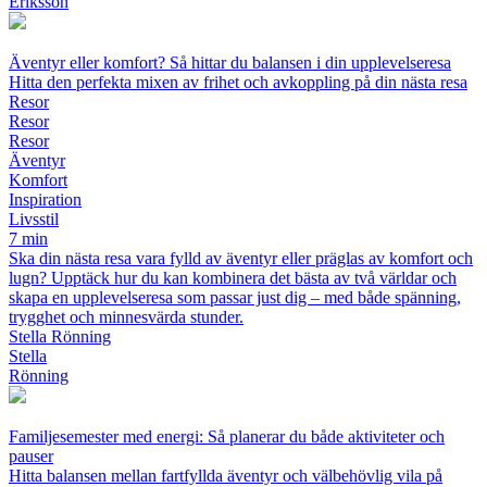
Eriksson
Äventyr eller komfort? Så hittar du balansen i din upplevelseresa
Hitta den perfekta mixen av frihet och avkoppling på din nästa resa
Resor
Resor
Resor
Äventyr
Komfort
Inspiration
Livsstil
7 min
Ska din nästa resa vara fylld av äventyr eller präglas av komfort och
lugn? Upptäck hur du kan kombinera det bästa av två världar och
skapa en upplevelseresa som passar just dig – med både spänning,
trygghet och minnesvärda stunder.
Stella Rönning
Stella
Rönning
Familjesemester med energi: Så planerar du både aktiviteter och
pauser
Hitta balansen mellan fartfyllda äventyr och välbehövlig vila på