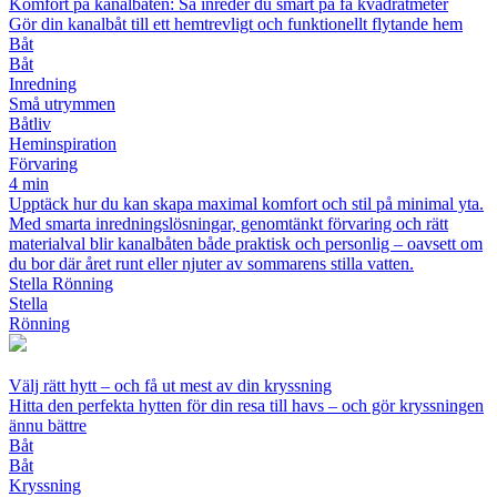
Komfort på kanalbåten: Så inreder du smart på få kvadratmeter
Gör din kanalbåt till ett hemtrevligt och funktionellt flytande hem
Båt
Båt
Inredning
Små utrymmen
Båtliv
Heminspiration
Förvaring
4 min
Upptäck hur du kan skapa maximal komfort och stil på minimal yta.
Med smarta inredningslösningar, genomtänkt förvaring och rätt
materialval blir kanalbåten både praktisk och personlig – oavsett om
du bor där året runt eller njuter av sommarens stilla vatten.
Stella Rönning
Stella
Rönning
Välj rätt hytt – och få ut mest av din kryssning
Hitta den perfekta hytten för din resa till havs – och gör kryssningen
ännu bättre
Båt
Båt
Kryssning