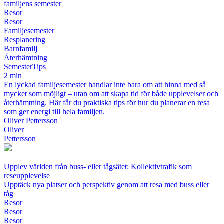
familjens semester
Resor
Resor
Familjesemester
Resplanering
Barnfamilj
Återhämtning
SemesterTips
2 min
En lyckad familjesemester handlar inte bara om att hinna med så
mycket som möjligt – utan om att skapa tid för både upplevelser och
återhämtning. Här får du praktiska tips för hur du planerar en resa
som ger energi till hela familjen.
Oliver Pettersson
Oliver
Pettersson
Upplev världen från buss- eller tågsätet: Kollektivtrafik som
reseupplevelse
Upptäck nya platser och perspektiv genom att resa med buss eller
tåg
Resor
Resor
Resor