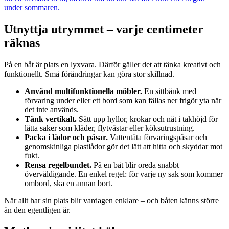
under sommaren.
Utnyttja utrymmet – varje centimeter
räknas
På en båt är plats en lyxvara. Därför gäller det att tänka kreativt och
funktionellt. Små förändringar kan göra stor skillnad.
Använd multifunktionella möbler.
En sittbänk med
förvaring under eller ett bord som kan fällas ner frigör yta när
det inte används.
Tänk vertikalt.
Sätt upp hyllor, krokar och nät i takhöjd för
lätta saker som kläder, flytvästar eller köksutrustning.
Packa i lådor och påsar.
Vattentäta förvaringspåsar och
genomskinliga plastlådor gör det lätt att hitta och skyddar mot
fukt.
Rensa regelbundet.
På en båt blir oreda snabbt
överväldigande. En enkel regel: för varje ny sak som kommer
ombord, ska en annan bort.
När allt har sin plats blir vardagen enklare – och båten känns större
än den egentligen är.