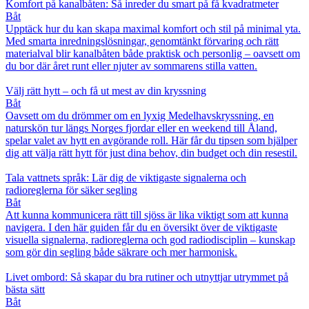
Komfort på kanalbåten: Så inreder du smart på få kvadratmeter
Båt
Upptäck hur du kan skapa maximal komfort och stil på minimal yta.
Med smarta inredningslösningar, genomtänkt förvaring och rätt
materialval blir kanalbåten både praktisk och personlig – oavsett om
du bor där året runt eller njuter av sommarens stilla vatten.
Välj rätt hytt – och få ut mest av din kryssning
Båt
Oavsett om du drömmer om en lyxig Medelhavskryssning, en
naturskön tur längs Norges fjordar eller en weekend till Åland,
spelar valet av hytt en avgörande roll. Här får du tipsen som hjälper
dig att välja rätt hytt för just dina behov, din budget och din resestil.
Tala vattnets språk: Lär dig de viktigaste signalerna och
radioreglerna för säker segling
Båt
Att kunna kommunicera rätt till sjöss är lika viktigt som att kunna
navigera. I den här guiden får du en översikt över de viktigaste
visuella signalerna, radioreglerna och god radiodisciplin – kunskap
som gör din segling både säkrare och mer harmonisk.
Livet ombord: Så skapar du bra rutiner och utnyttjar utrymmet på
bästa sätt
Båt