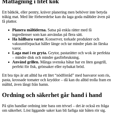
Matlagning i litet kök
Ett båtkök, eller pentry, kräver planering men behöver inte betyda
tråkig mat. Med lite förberedelse kan du laga goda måltider även på
få plattor.
Planera måltiderna.
Satsa på enkla rätter med få
ingredienser som kan användas på flera sätt.
Ha hållbara varor.
Konserver, torkade produkter och
vakuumförpackat håller länge och tar mindre plats än färska
varor.
Laga mat i en gryta.
Grytor, pastarätter och wok är perfekta
– mindre disk och mindre gasförbrukning.
Använd grillen.
Många svenska båtar har en liten gasgrill,
perfekt för fisk, grönsaker eller nybakat bröd.
Ett bra tips är att alltid ha ett litet “nödförråd” med basvaror som ris,
pasta, krossade tomater och kryddor – då kan du alltid trolla fram en
måltid, även långt från hamn.
Ordning och säkerhet går hand i hand
På sjön handlar ordning inte bara om trivsel – det är också en fråga
om säkerhet. Löst liggande saker kan bli farliga när båten rör sig.