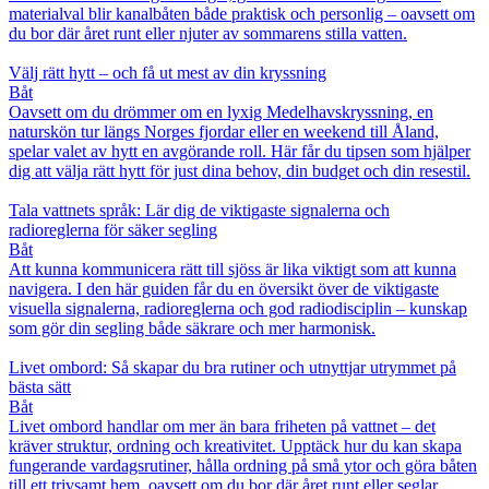
materialval blir kanalbåten både praktisk och personlig – oavsett om
du bor där året runt eller njuter av sommarens stilla vatten.
Välj rätt hytt – och få ut mest av din kryssning
Båt
Oavsett om du drömmer om en lyxig Medelhavskryssning, en
naturskön tur längs Norges fjordar eller en weekend till Åland,
spelar valet av hytt en avgörande roll. Här får du tipsen som hjälper
dig att välja rätt hytt för just dina behov, din budget och din resestil.
Tala vattnets språk: Lär dig de viktigaste signalerna och
radioreglerna för säker segling
Båt
Att kunna kommunicera rätt till sjöss är lika viktigt som att kunna
navigera. I den här guiden får du en översikt över de viktigaste
visuella signalerna, radioreglerna och god radiodisciplin – kunskap
som gör din segling både säkrare och mer harmonisk.
Livet ombord: Så skapar du bra rutiner och utnyttjar utrymmet på
bästa sätt
Båt
Livet ombord handlar om mer än bara friheten på vattnet – det
kräver struktur, ordning och kreativitet. Upptäck hur du kan skapa
fungerande vardagsrutiner, hålla ordning på små ytor och göra båten
till ett trivsamt hem, oavsett om du bor där året runt eller seglar