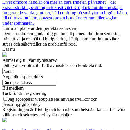
Livet ombord handlar om mer än bara friheten på vattnet – det
kräver struktur, ordning och kreativitet. Upptäck hur du kan skapa
fungerande vardagsrutiner, hålla ordning på små ytor och göra båten
till ett trivsamt hem, oavsett om du bor där året runt eller seglar
under sommaren.
Hur man planerar den perfekta semestern
Den här e-boken guidar dig genom att planera din drömsemester,
från att välja resmål till budgetering. Få tips om hur du undviker
stress och säkerställer en problemfri resa.
Läs nu
Anmäl dig till vårt nyhetsbrev
Ditt nya favoritmail - fullt av insikter och konkreta råd.
Ange din e-postadress
Bli medlem
Tack för din registrering
Jag accepterar webbplatsens användarvillkor och
personuppgiftspolicy.
Registreringen är frivillig och kan när som helst återkallas. Läs våra
villkor och sekretesspolicy för detaljer.