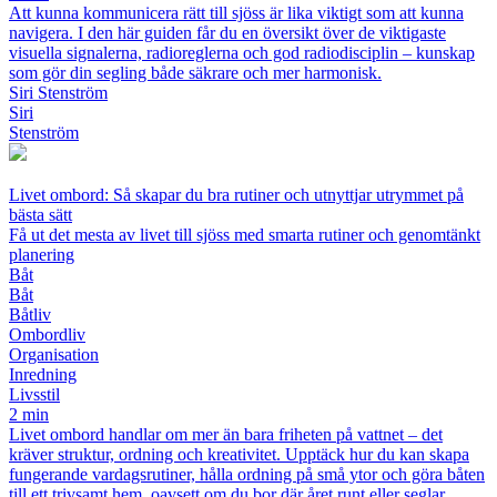
Att kunna kommunicera rätt till sjöss är lika viktigt som att kunna
navigera. I den här guiden får du en översikt över de viktigaste
visuella signalerna, radioreglerna och god radiodisciplin – kunskap
som gör din segling både säkrare och mer harmonisk.
Siri Stenström
Siri
Stenström
Livet ombord: Så skapar du bra rutiner och utnyttjar utrymmet på
bästa sätt
Få ut det mesta av livet till sjöss med smarta rutiner och genomtänkt
planering
Båt
Båt
Båtliv
Ombordliv
Organisation
Inredning
Livsstil
2 min
Livet ombord handlar om mer än bara friheten på vattnet – det
kräver struktur, ordning och kreativitet. Upptäck hur du kan skapa
fungerande vardagsrutiner, hålla ordning på små ytor och göra båten
till ett trivsamt hem, oavsett om du bor där året runt eller seglar