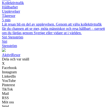
Kollektivtrafik
Hållbarhet
Upplevelser
Tågresor
5 min
Låt resan bli en del av upplevelsen. Genom att välja kollektivtrafik
får du chansen att se mer, möta människor och resa hållbart – oavsett
om du färdas genom Sverige eller vidare ut i världen.
Siri Stenström
Siri
Stenström
Aktivt
Resor
Dela och var snäll
X
Facebook
Instagram
LinkedIn
YouTube
Pinterest
TikTok
Mail
RSS
Möt oss
Stöd