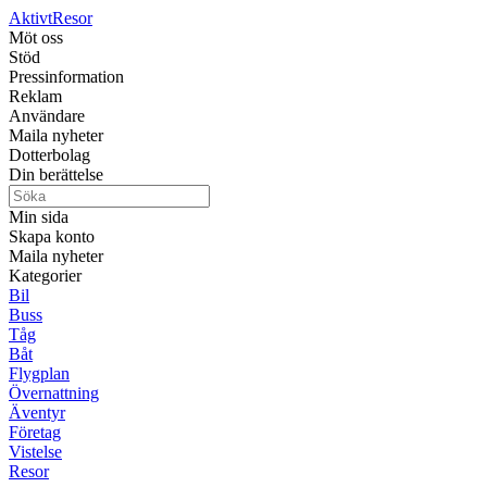
Aktivt
Resor
Möt oss
Stöd
Pressinformation
Reklam
Användare
Maila nyheter
Dotterbolag
Din berättelse
Min sida
Skapa konto
Maila nyheter
Kategorier
Bil
Buss
Tåg
Båt
Flygplan
Övernattning
Äventyr
Företag
Vistelse
Resor