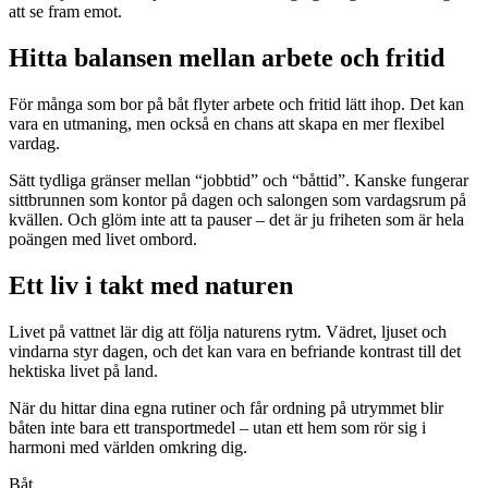
att se fram emot.
Hitta balansen mellan arbete och fritid
För många som bor på båt flyter arbete och fritid lätt ihop. Det kan
vara en utmaning, men också en chans att skapa en mer flexibel
vardag.
Sätt tydliga gränser mellan “jobbtid” och “båttid”. Kanske fungerar
sittbrunnen som kontor på dagen och salongen som vardagsrum på
kvällen. Och glöm inte att ta pauser – det är ju friheten som är hela
poängen med livet ombord.
Ett liv i takt med naturen
Livet på vattnet lär dig att följa naturens rytm. Vädret, ljuset och
vindarna styr dagen, och det kan vara en befriande kontrast till det
hektiska livet på land.
När du hittar dina egna rutiner och får ordning på utrymmet blir
båten inte bara ett transportmedel – utan ett hem som rör sig i
harmoni med världen omkring dig.
Båt