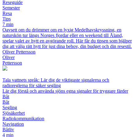
Reseguide
Semester
Resa
Tips
7 min
Oavsett om du drömmer om en lyxig Medelhavskryssning, en
naturskön tur längs Norges fjordar eller en weekend till Åland,
spelar valet av hytt en avgörande roll. Här får du tipsen som hjälper
dig att välja rätt hytt för just dina behov, din budget och din resestil.
Oliver Pettersson
Oliver
Pettersson
Tala vattnets språk: Lär dig de viktigaste signalerna och
radioreglerna för säker segling
Lär dig förstå och använda sjöns egna signaler för tryggare färder
Båt
Båt
Segling
Sjösäkerhet
Radiokommunikation
Navigation
Båtliv
4 min