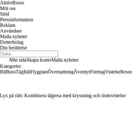
Aktivt
Resor
Möt oss
Stöd
Pressinformation
Reklam
Användare
Maila nyheter
Dotterbolag
Din berättelse
Min sida
Skapa konto
Maila nyheter
Kategorier
Bil
Buss
Tåg
Båt
Flygplan
Övernattning
Äventyr
Företag
Vistelse
Resor
Lyx på räls: Kombinera tågresa med kryssning och slottsvistelse