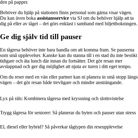
den på papper.
Behöver du hjälp på stationen finns personal som gärna visar vägen.
Du kan även boka
assistansservice
via SJ om du behöver hjälp att ta
dig på eller av tåget – det görs enklast i samband med biljettbokningen.
Ge dig själv tid till pauser
En tågresa behöver inte bara handla om att komma fram. Se pauserna
som små upplevelser. Kanske kan du stanna till i en stad du inte besökt
tidigare och äta lunch där innan du fortsätter. Det gör resan mer
avslappnad och ger dig möjlighet att njuta av turen i ditt eget tempo.
Om du reser med en vän eller partner kan ni planera in små stopp längs
vägen – det gör resan både trevligare och mindre ansträngande.
Lyx på räls: Kombinera tågresa med kryssning och slottsvistelse
Trygg tågresa för seniorer: Så planerar du byten och pauser utan stress
El, diesel eller hybrid? Så påverkar tågtypen din reseupplevelse