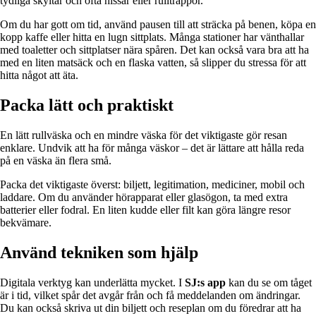
tydliga skyltar och ofta hissar eller rulltrappor.
Om du har gott om tid, använd pausen till att sträcka på benen, köpa en
kopp kaffe eller hitta en lugn sittplats. Många stationer har vänthallar
med toaletter och sittplatser nära spåren. Det kan också vara bra att ha
med en liten matsäck och en flaska vatten, så slipper du stressa för att
hitta något att äta.
Packa lätt och praktiskt
En lätt rullväska och en mindre väska för det viktigaste gör resan
enklare. Undvik att ha för många väskor – det är lättare att hålla reda
på en väska än flera små.
Packa det viktigaste överst: biljett, legitimation, mediciner, mobil och
laddare. Om du använder hörapparat eller glasögon, ta med extra
batterier eller fodral. En liten kudde eller filt kan göra längre resor
bekvämare.
Använd tekniken som hjälp
Digitala verktyg kan underlätta mycket. I
SJ:s app
kan du se om tåget
är i tid, vilket spår det avgår från och få meddelanden om ändringar.
Du kan också skriva ut din biljett och reseplan om du föredrar att ha