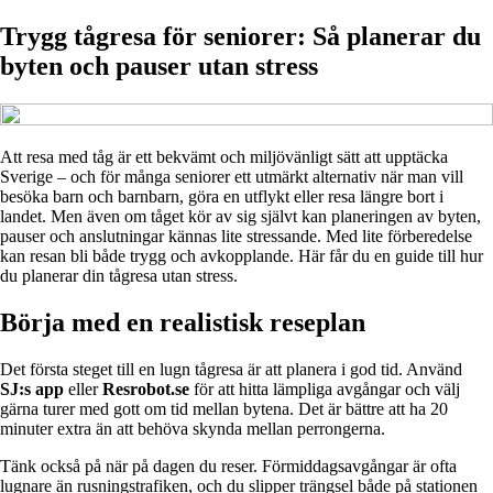
Trygg tågresa för seniorer: Så planerar du
byten och pauser utan stress
Att resa med tåg är ett bekvämt och miljövänligt sätt att upptäcka
Sverige – och för många seniorer ett utmärkt alternativ när man vill
besöka barn och barnbarn, göra en utflykt eller resa längre bort i
landet. Men även om tåget kör av sig självt kan planeringen av byten,
pauser och anslutningar kännas lite stressande. Med lite förberedelse
kan resan bli både trygg och avkopplande. Här får du en guide till hur
du planerar din tågresa utan stress.
Börja med en realistisk reseplan
Det första steget till en lugn tågresa är att planera i god tid. Använd
SJ:s app
eller
Resrobot.se
för att hitta lämpliga avgångar och välj
gärna turer med gott om tid mellan bytena. Det är bättre att ha 20
minuter extra än att behöva skynda mellan perrongerna.
Tänk också på när på dagen du reser. Förmiddagsavgångar är ofta
lugnare än rusningstrafiken, och du slipper trängsel både på stationen