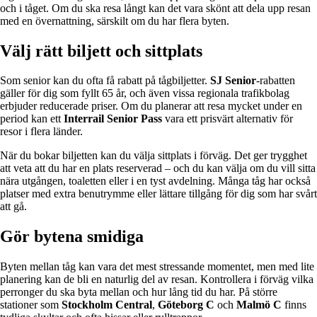
och i tåget. Om du ska resa långt kan det vara skönt att dela upp resan
med en övernattning, särskilt om du har flera byten.
Välj rätt biljett och sittplats
Som senior kan du ofta få rabatt på tågbiljetter.
SJ Senior
-rabatten
gäller för dig som fyllt 65 år, och även vissa regionala trafikbolag
erbjuder reducerade priser. Om du planerar att resa mycket under en
period kan ett
Interrail Senior Pass
vara ett prisvärt alternativ för
resor i flera länder.
När du bokar biljetten kan du välja sittplats i förväg. Det ger trygghet
att veta att du har en plats reserverad – och du kan välja om du vill sitta
nära utgången, toaletten eller i en tyst avdelning. Många tåg har också
platser med extra benutrymme eller lättare tillgång för dig som har svårt
att gå.
Gör bytena smidiga
Byten mellan tåg kan vara det mest stressande momentet, men med lite
planering kan de bli en naturlig del av resan. Kontrollera i förväg vilka
perronger du ska byta mellan och hur lång tid du har. På större
stationer som
Stockholm Central
,
Göteborg C
och
Malmö C
finns