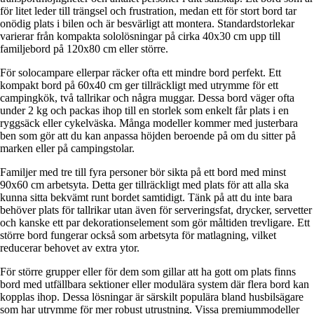
för litet leder till trängsel och frustration, medan ett för stort bord tar
onödig plats i bilen och är besvärligt att montera. Standardstorlekar
varierar från kompakta sololösningar på cirka 40x30 cm upp till
familjebord på 120x80 cm eller större.
För solocampare ellerpar räcker ofta ett mindre bord perfekt. Ett
kompakt bord på 60x40 cm ger tillräckligt med utrymme för ett
campingkök, två tallrikar och några muggar. Dessa bord väger ofta
under 2 kg och packas ihop till en storlek som enkelt får plats i en
ryggsäck eller cykelväska. Många modeller kommer med justerbara
ben som gör att du kan anpassa höjden beroende på om du sitter på
marken eller på campingstolar.
Familjer med tre till fyra personer bör sikta på ett bord med minst
90x60 cm arbetsyta. Detta ger tillräckligt med plats för att alla ska
kunna sitta bekvämt runt bordet samtidigt. Tänk på att du inte bara
behöver plats för tallrikar utan även för serveringsfat, drycker, servetter
och kanske ett par dekorationselement som gör måltiden trevligare. Ett
större bord fungerar också som arbetsyta för matlagning, vilket
reducerar behovet av extra ytor.
För större grupper eller för dem som gillar att ha gott om plats finns
bord med utfällbara sektioner eller modulära system där flera bord kan
kopplas ihop. Dessa lösningar är särskilt populära bland husbilsägare
som har utrymme för mer robust utrustning. Vissa premiummodeller