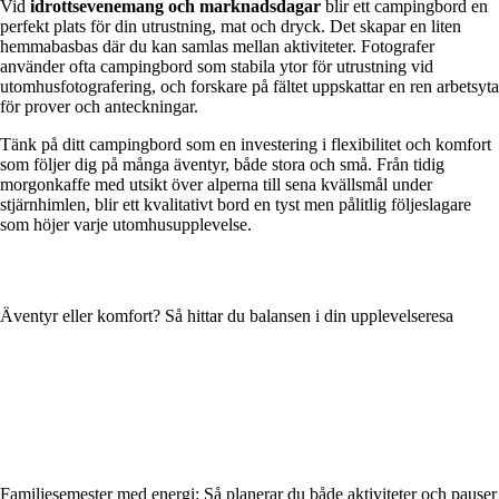
Vid
idrottsevenemang och marknadsdagar
blir ett campingbord en
perfekt plats för din utrustning, mat och dryck. Det skapar en liten
hemmabasbas där du kan samlas mellan aktiviteter. Fotografer
använder ofta campingbord som stabila ytor för utrustning vid
utomhusfotografering, och forskare på fältet uppskattar en ren arbetsyta
för prover och anteckningar.
Tänk på ditt campingbord som en investering i flexibilitet och komfort
som följer dig på många äventyr, både stora och små. Från tidig
morgonkaffe med utsikt över alperna till sena kvällsmål under
stjärnhimlen, blir ett kvalitativt bord en tyst men pålitlig följeslagare
som höjer varje utomhusupplevelse.
Äventyr eller komfort? Så hittar du balansen i din upplevelseresa
Familjesemester med energi: Så planerar du både aktiviteter och pauser