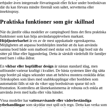
erbjuder även integrerade förvaringsnät eller fickor under bordsskivan
där du kan förvara mindre föremål som saltet, servetterna eller
insektsspray.
Praktiska funktioner som gör skillnad
När du jämför olika modeller av campingbord finns det flera praktiska
funktioner som kan höja användarupplevelsen markant.
Höjdjusterbarhet
är en av de mest uppskattade egenskaperna.
Möjligheten att anpassa bordshöjden innebär att du kan använda
samma bord både som matbord med stolar och som lågt bord när du
sitter på filtar eller liggunderlag. Detta är särskilt värdefullt för familjer
med barn i olika åldrar.
En
vikbar eller hopfällbar design
är nästan standard idag, men
utförandet varierar kraftigt i kvalitet. De bästa systemen låter dig sätta
upp bordet på några sekunder utan att behöva montera enskilda delar.
Teleskopben som låses med snabbkopplingar eller bordsben som
automatiskt fälls ut när du viker upp bordsskivan sparar tid och
frustration. Kontrollera att låsmekanismerna är robusta och enkla att
använda även med kalla eller våta händer.
Vissa modeller har
vattenavvisande eller väderbeständiga
ytbehandlingar
som skyddar mot spill och regn. Detta kan verka som