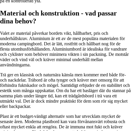
på en kontrollerad yta.
Material och konstruktion - vad passar
dina behov?
Valet av material påverkar bordets vikt, hållbarhet, pris och
underhållskrav. Aluminium är ett av de mest populära materialen för
moderna campingbord. Det är lätt, rostfritt och hållbart nog för de
flesta utomhusförhållanden. Aluminiumbord är idealiska för vandrare
och cyklister som behöver minimera vikten i sin packning. De motstår
väder och vind väl och kräver minimal underhåll mellan
användningarna.
Trä ger en klassisk och naturnära känsla men kommer med både för-
och nackdelar. Träbord är ofta tyngre och kräver mer omsorg för att
förhindra fuktskador och mögel. Samtidigt erbjuder de en stabilitet och
estetik som många uppskattar. Om du har ett basläger där du stannar på
samma plats under längre tid, kan ett trädgårdsbord i trä vara ett
utmärkt val. Det är dock mindre praktiskt för dem som rör sig mycket
eller backpackar.
Plast är ett budget-vänligt alternativ som har utvecklats mycket de
senaste åren. Moderna plastbord kan vara förvånansvärt robusta och
oftast mycket enkla att rengöra. De är immuna mot fukt och kräver