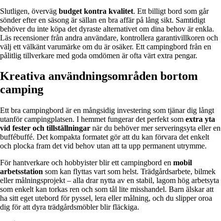
Slutligen, överväg
budget kontra kvalitet
. Ett billigt bord som går
sönder efter en säsong är sällan en bra affär på lång sikt. Samtidigt
behöver du inte köpa det dyraste alternativet om dina behov är enkla.
Läs recensioner från andra användare, kontrollera garantivillkoren och
välj ett välkänt varumärke om du är osäker. Ett campingbord från en
pålitlig tillverkare med goda omdömen är ofta värt extra pengar.
Kreativa användningsområden bortom
camping
Ett bra campingbord är en mångsidig investering som tjänar dig långt
utanför campingplatsen. I hemmet fungerar det perfekt som
extra yta
vid fester och tillställningar
när du behöver mer serveringsyta eller en
buffébuffé. Det kompakta formatet gör att du kan förvara det enkelt
och plocka fram det vid behov utan att ta upp permanent utrymme.
För hantverkare och hobbyister blir ett campingbord en
mobil
arbetsstation
som kan flyttas vart som helst. Trädgårdsarbete, bilmek
eller målningsprojekt – alla drar nytta av en stabil, lagom hög arbetsyta
som enkelt kan torkas ren och som tål lite misshandel. Barn älskar att
ha sitt eget utebord för pyssel, lera eller målning, och du slipper oroa
dig för att dyra trädgårdsmöbler blir fläckiga.