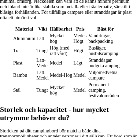
minimal omsorg. Nackdelen kan vara att de känns mindre premium
och ibland inte är lika stabila som metall- eller träalternativ, särskilt i
blåsiga förhållanden. För tillfälliga campare eller stranddagar är plast
ofta ett utmärkt val.
Material
Vikt
Hållbarhet
Pris
Bäst för
Mycket
Medel-
Vandringar,
Aluminium
Lätt
hög
Högt
backpacking
Hög (med
Basläger,
Trä
Tungt
Högt
rätt vård)
husbilscamping
Lätt-
Stranddagar,
Plast
Medel
Lågt
Medel
budget-camping
Lätt-
Miljömedvetna
Bambu
Medel-Hög
Medel
Medel
campare
Permanent
Mycket
Stål
Tungt
Medel
camping,
hög
festivalområden
Storlek och kapacitet - hur mycket
utrymme behöver du?
Storleken på ditt campingbord bör matcha både dina
transportmöjligheter och antalet personer i ditt sällskap. Ett bord som är