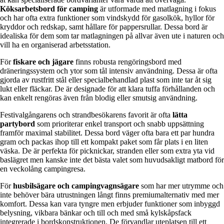
Köksarbetsbord för camping
är utformade med matlagning i fokus
och har ofta extra funktioner som vindskydd för gasolkök, hyllor för
kryddor och redskap, samt hållare för pappersrullar. Dessa bord är
idealiska för dem som tar matlagningen på allvar även ute i naturen och
vill ha en organiserad arbetsstation.
För
fiskare och jägare
finns robusta rengöringsbord med
dräneringssystem och ytor som tål intensiv användning. Dessa är ofta
gjorda av rustfritt stål eller specialbehandlad plast som inte tar åt sig
lukt eller fläckar. De är designade för att klara tuffa förhållanden och
kan enkelt rengöras även från blodig eller smutsig användning.
Festivalgångarens och strandbesökarens favorit är ofta
lätta
partybord
som prioriterar enkel transport och snabb uppsättning
framför maximal stabilitet. Dessa bord väger ofta bara ett par hundra
gram och packas ihop till ett kompakt paket som får plats i en liten
väska. De är perfekta för picknickar, stranden eller som extra yta vid
baslägret men kanske inte det bästa valet som huvudsakligt matbord för
en veckolång campingresa.
För
husbilsägare och campingvagnsägare
som har mer utrymme och
inte behöver bära utrustningen långt finns premiumalternativ med mer
komfort. Dessa kan vara tyngre men erbjuder funktioner som inbyggd
belysning, vikbara bänkar och till och med små kylskåpsfack
integrerade i bordskonstruktionen. De förvandlar uteplatsen till ett