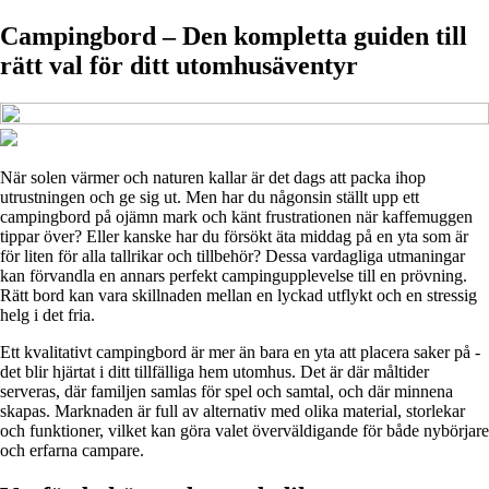
Campingbord – Den kompletta guiden till
rätt val för ditt utomhusäventyr
När solen värmer och naturen kallar är det dags att packa ihop
utrustningen och ge sig ut. Men har du någonsin ställt upp ett
campingbord på ojämn mark och känt frustrationen när kaffemuggen
tippar över? Eller kanske har du försökt äta middag på en yta som är
för liten för alla tallrikar och tillbehör? Dessa vardagliga utmaningar
kan förvandla en annars perfekt campingupplevelse till en prövning.
Rätt bord kan vara skillnaden mellan en lyckad utflykt och en stressig
helg i det fria.
Ett kvalitativt campingbord är mer än bara en yta att placera saker på -
det blir hjärtat i ditt tillfälliga hem utomhus. Det är där måltider
serveras, där familjen samlas för spel och samtal, och där minnena
skapas. Marknaden är full av alternativ med olika material, storlekar
och funktioner, vilket kan göra valet överväldigande för både nybörjare
och erfarna campare.