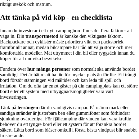
riktigt utekök och matrum.
Att tänka på vid köp - en checklista
Innan du investerar i ett nytt campingbord finns det flera faktorer att
väga in. Din
transportmetod
är kanske den viktigaste faktorn.
Backpackare och cyklister måste prioritera vikt och packstorlek
framför allt annat, medan bilcampare har råd att välja större och mer
komfortabla modeller. Mät utrymmet i din bil eller ryggsäck innan du
köper för att undvika besvikelse.
Fundera över
hur många personer
som normalt ska använda bordet
samtidigt. Det är bättre att ha lite för mycket plats än för lite. Ett trångt
bord förstör stämningen vid måltider och kan leda till spill och
irritation. Om du ofta tar emot gäster på din campingplats kan ett större
bord eller ett system med utbyggnadsmöjligheter vara värt
investeringen.
Tänk på
terrängen
där du vanligtvis campar. På ojämn mark eller
sandiga stränder är justerbara ben eller gummifötter som förhindrar
sjunkning ovärderliga. För fjällcamping där vinden kan vara kraftig
behöver du ett tyngre bord eller ett system för att förankra bordet
säkert. Lätta bord som blåser omkull i första bästa vindpust blir snabbt
frustrerande.