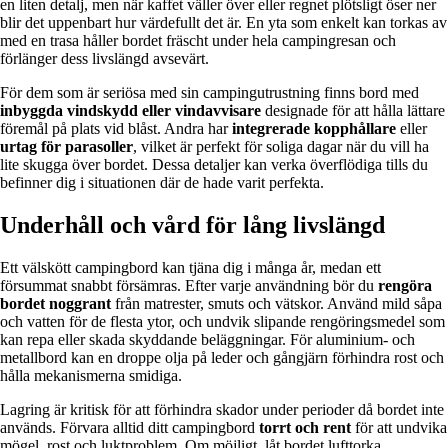
en liten detalj, men när kaffet väller över eller regnet plötsligt öser ner
blir det uppenbart hur värdefullt det är. En yta som enkelt kan torkas av
med en trasa håller bordet fräscht under hela campingresan och
förlänger dess livslängd avsevärt.
För dem som är seriösa med sin campingutrustning finns bord med
inbyggda vindskydd eller vindavvisare
designade för att hålla lättare
föremål på plats vid blåst. Andra har
integrerade kopphållare
eller
urtag för parasoller
, vilket är perfekt för soliga dagar när du vill ha
lite skugga över bordet. Dessa detaljer kan verka överflödiga tills du
befinner dig i situationen där de hade varit perfekta.
Underhåll och vård för lång livslängd
Ett välskött campingbord kan tjäna dig i många år, medan ett
försummat snabbt försämras. Efter varje användning bör du
rengöra
bordet noggrant
från matrester, smuts och vätskor. Använd mild såpa
och vatten för de flesta ytor, och undvik slipande rengöringsmedel som
kan repa eller skada skyddande beläggningar. För aluminium- och
metallbord kan en droppe olja på leder och gångjärn förhindra rost och
hålla mekanismerna smidiga.
Lagring är kritisk för att förhindra skador under perioder då bordet inte
används. Förvara alltid ditt campingbord
torrt och rent
för att undvika
mögel, rost och luktproblem. Om möjligt, låt bordet lufttorka