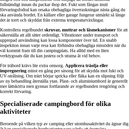
fullständigt innan du packar ihop det. Fukt som fångas inuti
förvaringsfodral kan orsaka obehagliga överraskningar nästa gång du
ska använda bordet. En källare eller garage fungerar utmärkt så länge
det är torrt och skyddat från extrema temperaturväxlingar.
Kontrollera regelbundet
skruvar, muttrar och låsmekanismer
för att
säkerställa att allt sitter ordentligt. Vibrationer under transport och
upprepad användning kan lossa komponenter över tid. En snabb
inspektion innan varje resa kan förhindra obehagliga missöden när du
väl kommit fram till din campingplats. Ha alltid med en liten
verktygssats där du kan justera och strama åt vid behov.
För träbord krävs lite extra omsorg.
Applicera träolja eller
impregnering
minst en gång per säsong för att skydda mot fukt och
UV-strålning. Om träet börjar spricka eller fläka kan en slipning följt
av ny behandling återställa ytan. Plast- och aluminiumbord är generellt
mer lättskötта men gynnas fortfarande av regelbunden rengöring och
korrekt förvaring.
Specialiserade campingbord för olika
aktiviteter
Beroende på vilken typ av camping eller utomhusaktivitet du ägnar dig
åt kan specialiserade bordvarianter vara värda att överväga.