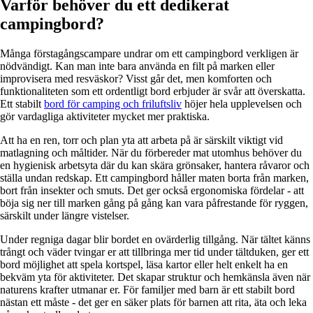
Varför behöver du ett dedikerat
campingbord?
Många förstagångscampare undrar om ett campingbord verkligen är
nödvändigt. Kan man inte bara använda en filt på marken eller
improvisera med resväskor? Visst går det, men komforten och
funktionaliteten som ett ordentligt bord erbjuder är svår att överskatta.
Ett stabilt
bord för camping och friluftsliv
höjer hela upplevelsen och
gör vardagliga aktiviteter mycket mer praktiska.
Att ha en ren, torr och plan yta att arbeta på är särskilt viktigt vid
matlagning och måltider. När du förbereder mat utomhus behöver du
en hygienisk arbetsyta där du kan skära grönsaker, hantera råvaror och
ställa undan redskap. Ett campingbord håller maten borta från marken,
bort från insekter och smuts. Det ger också ergonomiska fördelar - att
böja sig ner till marken gång på gång kan vara påfrestande för ryggen,
särskilt under längre vistelser.
Under regniga dagar blir bordet en ovärderlig tillgång. När tältet känns
trångt och väder tvingar er att tillbringa mer tid under tältduken, ger ett
bord möjlighet att spela kortspel, läsa kartor eller helt enkelt ha en
bekväm yta för aktiviteter. Det skapar struktur och hemkänsla även när
naturens krafter utmanar er. För familjer med barn är ett stabilt bord
nästan ett måste - det ger en säker plats för barnen att rita, äta och leka