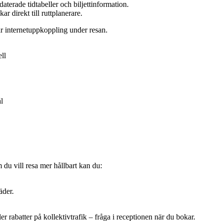
aterade tidtabeller och biljettinformation.
r direkt till ruttplanerare.
ar internetuppkoppling under resan.
ll
l
 du vill resa mer hållbart kan du:
äder.
 rabatter på kollektivtrafik – fråga i receptionen när du bokar.