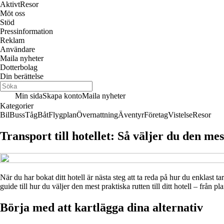
Aktivt
Resor
Möt oss
Stöd
Pressinformation
Reklam
Användare
Maila nyheter
Dotterbolag
Din berättelse
Min sida
Skapa konto
Maila nyheter
Kategorier
Bil
Buss
Tåg
Båt
Flygplan
Övernattning
Äventyr
Företag
Vistelse
Resor
Transport till hotellet: Så väljer du den me
När du har bokat ditt hotell är nästa steg att ta reda på hur du enklast 
guide till hur du väljer den mest praktiska rutten till ditt hotell – från
Börja med att kartlägga dina alternativ