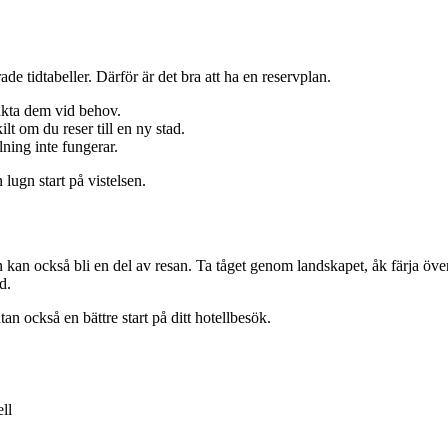
e tidtabeller. Därför är det bra att ha en reservplan.
akta dem vid behov.
lt om du reser till en ny stad.
alning inte fungerar.
lugn start på vistelsen.
en kan också bli en del av resan. Ta tåget genom landskapet, åk färja öve
d.
an också en bättre start på ditt hotellbesök.
ll