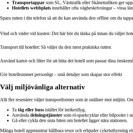
Transportappar
som SL, Västtrafik eller Skånetrafiken ger uppd
Hotellets webbplats
innehåller ofta vägbeskrivningar – vissa länka
Spara rutten i din telefon så att du kan använda den offline om du tapp
Vind och väder vid kusten: Det här bör du tänka på innan du väljer hote
Transport till hotellet: Så väljer du den mest praktiska rutten
Använd kartor och filter för att hitta det hotell som passar dina önskemå
Gör hotellrummet personligt – små detaljer som skapar stor effekt
Välj miljövänliga alternativ
Allt fler resenärer väljer transportformer som är snällare mot miljön. Om
Ta
tåg eller buss
istället för inrikesflyg.
Använda
delningstjänster
som el-sparkcyklar eller bilpooler i st
Gå eller cykla den sista biten om hotellet ligger nära stationen.
Många hotell uppmuntrar hållbara resor och erbjuder cykeluthyrning eller