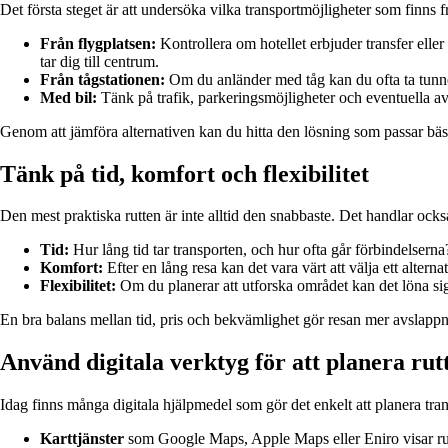
Det första steget är att undersöka vilka transportmöjligheter som finns från
Från flygplatsen:
Kontrollera om hotellet erbjuder transfer ell
tar dig till centrum.
Från tågstationen:
Om du anländer med tåg kan du ofta ta tunnelb
Med bil:
Tänk på trafik, parkeringsmöjligheter och eventuella a
Genom att jämföra alternativen kan du hitta den lösning som passar bäst
Tänk på tid, komfort och flexibilitet
Den mest praktiska rutten är inte alltid den snabbaste. Det handlar ock
Tid:
Hur lång tid tar transporten, och hur ofta går förbindelserna?
Komfort:
Efter en lång resa kan det vara värt att välja ett alter
Flexibilitet:
Om du planerar att utforska området kan det löna sig at
En bra balans mellan tid, pris och bekvämlighet gör resan mer avslappn
Använd digitala verktyg för att planera rut
Idag finns många digitala hjälpmedel som gör det enkelt att planera transp
Karttjänster
som Google Maps, Apple Maps eller Eniro visar rutte