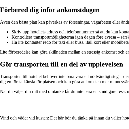
Förbered dig inför ankomstdagen
Även den bästa plan kan påverkas av förseningar, vägarbeten eller ändrad
Skriv upp hotellets adress och telefonnummer så att du kan kont
Kontrollera transportmöjligheterna igen dagen före avresa – särski
Ha lite kontanter redo för taxi eller buss, ifall kort eller mobilbet
Lite förberedelse kan göra skillnaden mellan en stressig ankomst och en 
Gör transporten till en del av upplevelsen
Transporten till hotellet behöver inte bara vara ett nödvändigt steg – d
dig en första känsla för platsen och kan göra ankomsten mer minnesvär
När du väljer din rutt med omtanke får du inte bara en smidigare resa, ut
Vind och väder vid kusten: Det här bör du tänka på innan du väljer hote