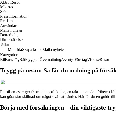
Aktivt
Resor
Möt oss
Stöd
Pressinformation
Reklam
Användare
Maila nyheter
Dotterbolag
Din berättelse
Min sida
Skapa konto
Maila nyheter
Kategorier
Bil
Buss
Tåg
Båt
Flygplan
Övernattning
Äventyr
Företag
Vistelse
Resor
Trygg på resan: Så får du ordning på förs
En bilsemester ger frihet att upptäcka i egen takt – men den friheten kä
kan göra stor skillnad om något oväntat händer. Här får du en guide till
Börja med försäkringen – din viktigaste tr