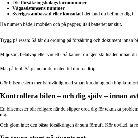
Ditt
försäkringsbolags larmnummer
Vägassistansens nummer
Sveriges ambassad eller konsulat
i det land du befinner dig i
Ha numren både i mobilen och på papper, ifall batteriet tar slut.
Trygg på resan: Så får du ordning på försäkring och dokument innan b
Miljözon, betalväg eller vinjett? Så känner du igen skillnaden innan du
Mat på hjul: Så planerar du maten till din roadtrip
Gör bilsemestern mer barnvänlig med smart inredning och hög komfort
Kontrollera bilen – och dig själv – innan av
En bilsemester blir roligare när du slipper oroa dig för tekniska proble
dig.
Och glöm inte: den bästa försäkringen är sunt förnuft. Kör utvilad, ta r
En trygg start på äventyret