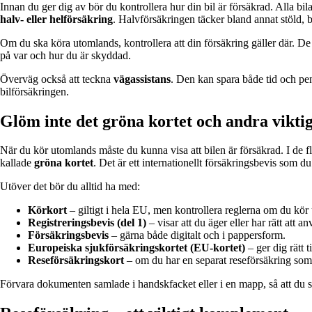
Innan du ger dig av bör du kontrollera hur din bil är försäkrad. Alla bi
halv- eller helförsäkring
. Halvförsäkringen täcker bland annat stöld, 
Om du ska köra utomlands, kontrollera att din försäkring gäller där. D
på var och hur du är skyddad.
Överväg också att teckna
vägassistans
. Den kan spara både tid och pen
bilförsäkringen.
Glöm inte det gröna kortet och andra vikt
När du kör utomlands måste du kunna visa att bilen är försäkrad. I de fl
kallade
gröna kortet
. Det är ett internationellt försäkringsbevis som du
Utöver det bör du alltid ha med:
Körkort
– giltigt i hela EU, men kontrollera reglerna om du kör
Registreringsbevis (del 1)
– visar att du äger eller har rätt att a
Försäkringsbevis
– gärna både digitalt och i pappersform.
Europeiska sjukförsäkringskortet (EU-kortet)
– ger dig rätt 
Reseförsäkringskort
– om du har en separat reseförsäkring som
Förvara dokumenten samlade i handskfacket eller i en mapp, så att du s