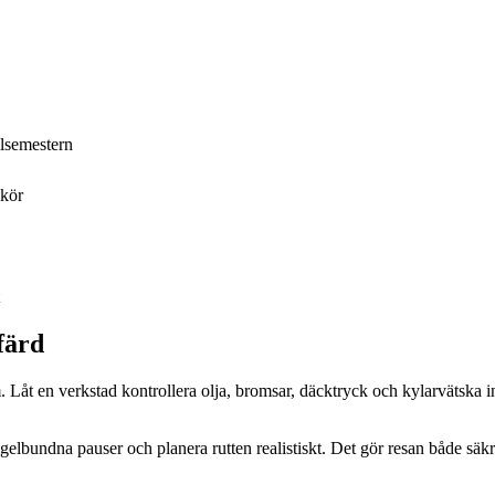
ilsemestern
 kör
färd
m. Låt en verkstad kontrollera olja, bromsar, däcktryck och kylarvätska i
egelbundna pauser och planera rutten realistiskt. Det gör resan både säk