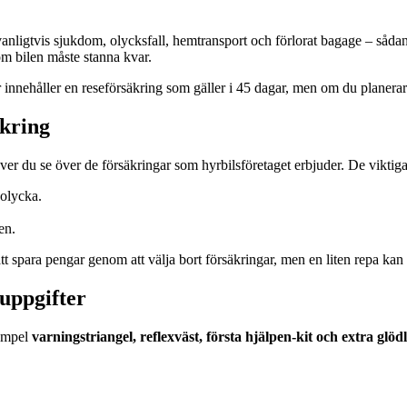
anligtvis sjukdom, olycksfall, hemtransport och förlorat bagage – sådan
om bilen måste stanna kvar.
 innehåller en reseförsäkring som gäller i 45 dagar, men om du planera
äkring
er du se över de försäkringar som hyrbilsföretaget erbjuder. De viktiga
 olycka.
en.
t spara pengar genom att välja bort försäkringar, men en liten repa kan 
tuppgifter
xempel
varningstriangel, reflexväst, första hjälpen-kit och extra glö