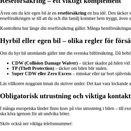
Reseförsäkring – ett viktigt komplement
Även om du kör egen bil är en
reseförsäkring
en bra idé. Den täcker v
reseförsäkringen se till att du och din familj kommer hem tryggt, även 
Kontrollera hur länge din reseförsäkring gäller. Många hemförsäkringar
Hyrbil eller egen bil – olika regler för förs
Om du hyr bil utomlands gäller inte din svenska bilförsäkring. Då behöv
CDW (Collision Damage Waiver)
– täcker skador på bilen vid
TP (Theft Protection)
– täcker om bilen blir stulen.
Super CDW eller Zero Excess
– minskar eller tar bort självrisk
Läs villkoren noggrant innan du skriver under. Det kan vara lockande at
Obligatorisk utrustning och viktiga kontak
I många europeiska länder finns krav på viss utrustning i bilen – till e
ska köra igenom för att undvika böter.
Skriv också ner viktiga telefonnummer: