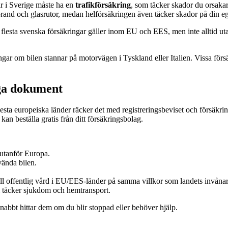
lar i Sverige måste ha en
trafikförsäkring
, som täcker skador du orsakar
brand och glasrutor, medan helförsäkringen även täcker skador på din eg
e flesta svenska försäkringar gäller inom EU och EES, men inte alltid u
gar om bilen stannar på motorvägen i Tyskland eller Italien. Vissa försä
iga dokument
esta europeiska länder räcker det med registreringsbeviset och försäkrin
 kan beställa gratis från ditt försäkringsbolag.
 utanför Europa.
nvända bilen.
till offentlig vård i EU/EES-länder på samma villkor som landets invånar
 täcker sjukdom och hemtransport.
nabbt hittar dem om du blir stoppad eller behöver hjälp.