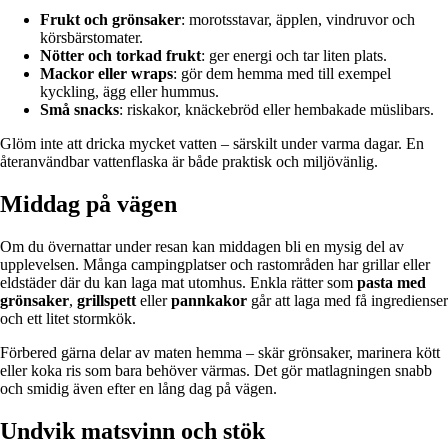
Frukt och grönsaker
: morotsstavar, äpplen, vindruvor och
körsbärstomater.
Nötter och torkad frukt
: ger energi och tar liten plats.
Mackor eller wraps
: gör dem hemma med till exempel
kyckling, ägg eller hummus.
Små snacks
: riskakor, knäckebröd eller hembakade müslibars.
Glöm inte att dricka mycket vatten – särskilt under varma dagar. En
återanvändbar vattenflaska är både praktisk och miljövänlig.
Middag på vägen
Om du övernattar under resan kan middagen bli en mysig del av
upplevelsen. Många campingplatser och rastområden har grillar eller
eldstäder där du kan laga mat utomhus. Enkla rätter som
pasta med
grönsaker
,
grillspett
eller
pannkakor
går att laga med få ingredienser
och ett litet stormkök.
Förbered gärna delar av maten hemma – skär grönsaker, marinera kött
eller koka ris som bara behöver värmas. Det gör matlagningen snabb
och smidig även efter en lång dag på vägen.
Undvik matsvinn och stök