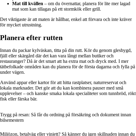
Mat till kvällen
– om du övernattar, planera för lite mer lagad
mat som kan tillagas på ett stormkök eller grill.
Det viktigaste är att maten är hållbar, enkel att förvara och inte kräver
för mycket utrustning.
Planera efter rutten
Innan du packar kylväskan, titta på din rutt. Kör du genom glesbygd,
fjäll eller skärgård där det kan vara långt mellan butiker och
restauranger? Då är det smart att ha extra mat och dryck med. I mer
tätbefolkade områden kan du planera för de första dagarna och fylla på
under vägen.
Använd appar eller kartor för att hitta rastplatser, naturreservat och
lokala marknader. Det gör att du kan kombinera pauser med små
upplevelser – och kanske smaka lokala specialiteter som tunnbröd, rökt
fisk eller färska bär.
Trygg på resan: Så får du ordning på försäkring och dokument innan
bilsemestern
Miljözon, betalväg eller vinjett? Så känner du igen skillnaden innan du