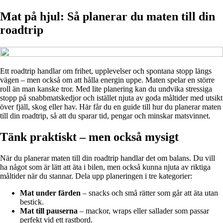
Mat på hjul: Så planerar du maten till din
roadtrip
Ett roadtrip handlar om frihet, upplevelser och spontana stopp längs
vägen – men också om att hålla energin uppe. Maten spelar en större
roll än man kanske tror. Med lite planering kan du undvika stressiga
stopp på snabbmatskedjor och istället njuta av goda måltider med utsikt
över fjäll, skog eller hav. Här får du en guide till hur du planerar maten
till din roadtrip, så att du sparar tid, pengar och minskar matsvinnet.
Tänk praktiskt – men också mysigt
När du planerar maten till din roadtrip handlar det om balans. Du vill
ha något som är lätt att äta i bilen, men också kunna njuta av riktiga
måltider när du stannar. Dela upp planeringen i tre kategorier:
Mat under färden
– snacks och små rätter som går att äta utan
bestick.
Mat till pauserna
– mackor, wraps eller sallader som passar
perfekt vid ett rastbord.