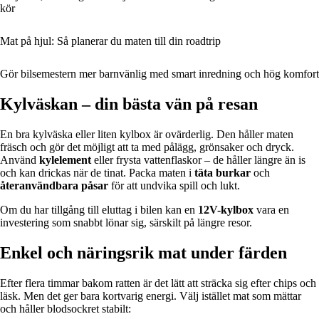
kör
Mat på hjul: Så planerar du maten till din roadtrip
Gör bilsemestern mer barnvänlig med smart inredning och hög komfort
Kylväskan – din bästa vän på resan
En bra kylväska eller liten kylbox är ovärderlig. Den håller maten
fräsch och gör det möjligt att ta med pålägg, grönsaker och dryck.
Använd
kylelement
eller frysta vattenflaskor – de håller längre än is
och kan drickas när de tinat. Packa maten i
täta burkar
och
återanvändbara påsar
för att undvika spill och lukt.
Om du har tillgång till eluttag i bilen kan en
12V-kylbox
vara en
investering som snabbt lönar sig, särskilt på längre resor.
Enkel och näringsrik mat under färden
Efter flera timmar bakom ratten är det lätt att sträcka sig efter chips och
läsk. Men det ger bara kortvarig energi. Välj istället mat som mättar
och håller blodsockret stabilt: