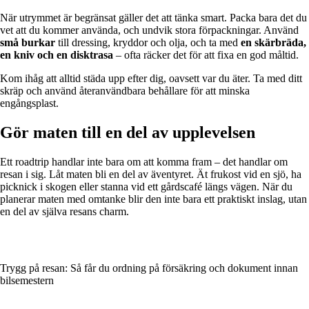
När utrymmet är begränsat gäller det att tänka smart. Packa bara det du
vet att du kommer använda, och undvik stora förpackningar. Använd
små burkar
till dressing, kryddor och olja, och ta med
en skärbräda,
en kniv och en disktrasa
– ofta räcker det för att fixa en god måltid.
Kom ihåg att alltid städa upp efter dig, oavsett var du äter. Ta med ditt
skräp och använd återanvändbara behållare för att minska
engångsplast.
Gör maten till en del av upplevelsen
Ett roadtrip handlar inte bara om att komma fram – det handlar om
resan i sig. Låt maten bli en del av äventyret. Ät frukost vid en sjö, ha
picknick i skogen eller stanna vid ett gårdscafé längs vägen. När du
planerar maten med omtanke blir den inte bara ett praktiskt inslag, utan
en del av själva resans charm.
Trygg på resan: Så får du ordning på försäkring och dokument innan
bilsemestern