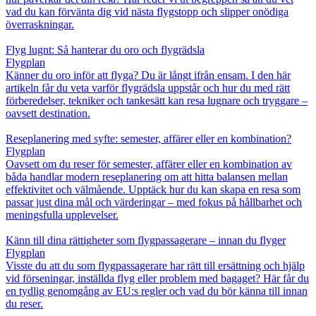
vad du kan förvänta dig vid nästa flygstopp och slipper onödiga
överraskningar.
Flyg lugnt: Så hanterar du oro och flygrädsla
Flygplan
Känner du oro inför att flyga? Du är långt ifrån ensam. I den här
artikeln får du veta varför flygrädsla uppstår och hur du med rätt
förberedelser, tekniker och tankesätt kan resa lugnare och tryggare –
oavsett destination.
Reseplanering med syfte: semester, affärer eller en kombination?
Flygplan
Oavsett om du reser för semester, affärer eller en kombination av
båda handlar modern reseplanering om att hitta balansen mellan
effektivitet och välmående. Upptäck hur du kan skapa en resa som
passar just dina mål och värderingar – med fokus på hållbarhet och
meningsfulla upplevelser.
Känn till dina rättigheter som flygpassagerare – innan du flyger
Flygplan
Visste du att du som flygpassagerare har rätt till ersättning och hjälp
vid förseningar, inställda flyg eller problem med bagaget? Här får du
en tydlig genomgång av EU:s regler och vad du bör känna till innan
du reser.