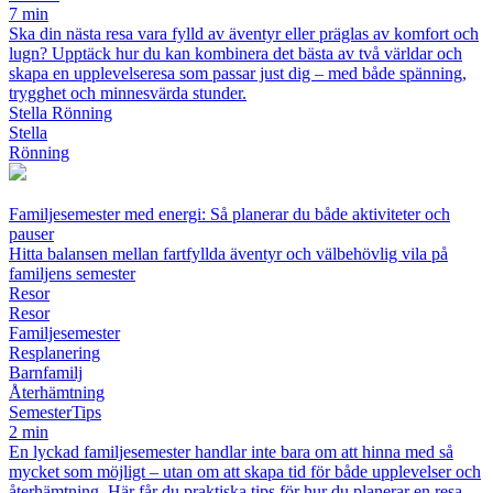
7 min
Ska din nästa resa vara fylld av äventyr eller präglas av komfort och
lugn? Upptäck hur du kan kombinera det bästa av två världar och
skapa en upplevelseresa som passar just dig – med både spänning,
trygghet och minnesvärda stunder.
Stella Rönning
Stella
Rönning
Familjesemester med energi: Så planerar du både aktiviteter och
pauser
Hitta balansen mellan fartfyllda äventyr och välbehövlig vila på
familjens semester
Resor
Resor
Familjesemester
Resplanering
Barnfamilj
Återhämtning
SemesterTips
2 min
En lyckad familjesemester handlar inte bara om att hinna med så
mycket som möjligt – utan om att skapa tid för både upplevelser och
återhämtning. Här får du praktiska tips för hur du planerar en resa