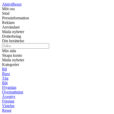
Aktivt
Resor
Möt oss
Stöd
Pressinformation
Reklam
Användare
Maila nyheter
Dotterbolag
Din berättelse
Min sida
Skapa konto
Maila nyheter
Kategorier
Bil
Buss
Tåg
Båt
Flygplan
Övernattning
Äventyr
Företag
Vistelse
Resor