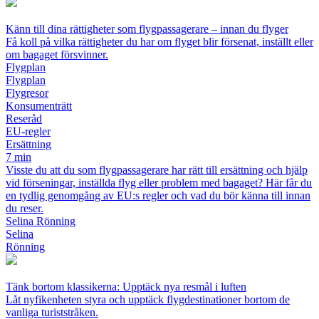
Känn till dina rättigheter som flygpassagerare – innan du flyger
Få koll på vilka rättigheter du har om flyget blir försenat, inställt eller
om bagaget försvinner.
Flygplan
Flygplan
Flygresor
Konsumenträtt
Reseråd
EU-regler
Ersättning
7 min
Visste du att du som flygpassagerare har rätt till ersättning och hjälp
vid förseningar, inställda flyg eller problem med bagaget? Här får du
en tydlig genomgång av EU:s regler och vad du bör känna till innan
du reser.
Selina Rönning
Selina
Rönning
Tänk bortom klassikerna: Upptäck nya resmål i luften
Låt nyfikenheten styra och upptäck flygdestinationer bortom de
vanliga turiststråken.