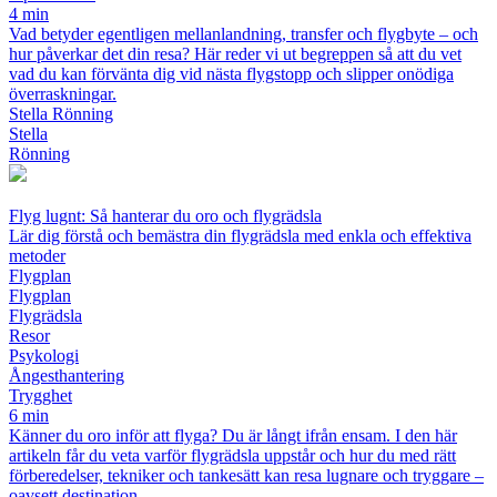
4 min
Vad betyder egentligen mellanlandning, transfer och flygbyte – och
hur påverkar det din resa? Här reder vi ut begreppen så att du vet
vad du kan förvänta dig vid nästa flygstopp och slipper onödiga
överraskningar.
Stella Rönning
Stella
Rönning
Flyg lugnt: Så hanterar du oro och flygrädsla
Lär dig förstå och bemästra din flygrädsla med enkla och effektiva
metoder
Flygplan
Flygplan
Flygrädsla
Resor
Psykologi
Ångesthantering
Trygghet
6 min
Känner du oro inför att flyga? Du är långt ifrån ensam. I den här
artikeln får du veta varför flygrädsla uppstår och hur du med rätt
förberedelser, tekniker och tankesätt kan resa lugnare och tryggare –
oavsett destination.