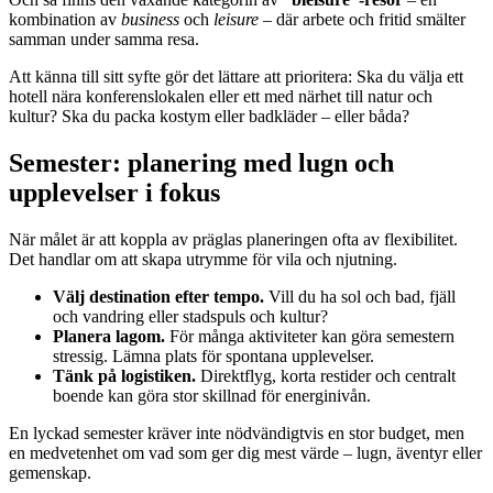
kombination av
business
och
leisure
– där arbete och fritid smälter
samman under samma resa.
Att känna till sitt syfte gör det lättare att prioritera: Ska du välja ett
hotell nära konferenslokalen eller ett med närhet till natur och
kultur? Ska du packa kostym eller badkläder – eller båda?
Semester: planering med lugn och
upplevelser i fokus
När målet är att koppla av präglas planeringen ofta av flexibilitet.
Det handlar om att skapa utrymme för vila och njutning.
Välj destination efter tempo.
Vill du ha sol och bad, fjäll
och vandring eller stadspuls och kultur?
Planera lagom.
För många aktiviteter kan göra semestern
stressig. Lämna plats för spontana upplevelser.
Tänk på logistiken.
Direktflyg, korta restider och centralt
boende kan göra stor skillnad för energinivån.
En lyckad semester kräver inte nödvändigtvis en stor budget, men
en medvetenhet om vad som ger dig mest värde – lugn, äventyr eller
gemenskap.