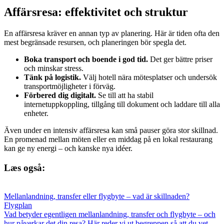
Affärsresa: effektivitet och struktur
En affärsresa kräver en annan typ av planering. Här är tiden ofta den
mest begränsade resursen, och planeringen bör spegla det.
Boka transport och boende i god tid.
Det ger bättre priser
och minskar stress.
Tänk på logistik.
Välj hotell nära mötesplatser och undersök
transportmöjligheter i förväg.
Förbered dig digitalt.
Se till att ha stabil
internetuppkoppling, tillgång till dokument och laddare till alla
enheter.
Även under en intensiv affärsresa kan små pauser göra stor skillnad.
En promenad mellan möten eller en middag på en lokal restaurang
kan ge ny energi – och kanske nya idéer.
Læs også:
Mellanlandning, transfer eller flygbyte – vad är skillnaden?
Flygplan
Vad betyder egentligen mellanlandning, transfer och flygbyte – och
hur påverkar det din resa? Här reder vi ut begreppen så att du vet