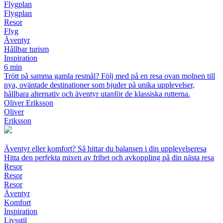
Flygplan
Flygplan
Resor
Flyg
Äventyr
Hållbar turism
Inspiration
6 min
Trött på samma gamla resmål? Följ med på en resa ovan molnen till
nya, oväntade destinationer som bjuder på unika upplevelser,
hållbara alternativ och äventyr utanför de klassiska rutterna.
Oliver Eriksson
Oliver
Eriksson
Äventyr eller komfort? Så hittar du balansen i din upplevelseresa
Hitta den perfekta mixen av frihet och avkoppling på din nästa resa
Resor
Resor
Resor
Äventyr
Komfort
Inspiration
Livsstil