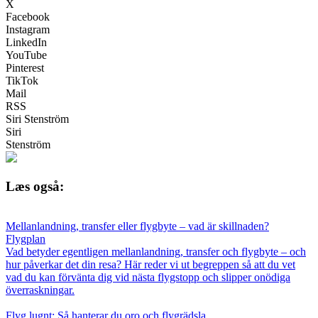
X
Facebook
Instagram
LinkedIn
YouTube
Pinterest
TikTok
Mail
RSS
Siri Stenström
Siri
Stenström
Læs også:
Mellanlandning, transfer eller flygbyte – vad är skillnaden?
Flygplan
Vad betyder egentligen mellanlandning, transfer och flygbyte – och
hur påverkar det din resa? Här reder vi ut begreppen så att du vet
vad du kan förvänta dig vid nästa flygstopp och slipper onödiga
överraskningar.
Flyg lugnt: Så hanterar du oro och flygrädsla