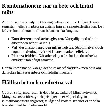
Kombinationen: när arbete och fritid
möts
Allt fler svenskar väljer att förlänga affärsresan med några dagars
semester – eller att arbeta på distans från en semesterdestination. Det
kräver dock eftertanke för att balansen ska fungera.
Kom överens med arbetsgivaren.
Var tydlig med när du
arbetar och när du är ledig.
Välj destination med bra infrastruktur.
Stabilt nätverk och
lugna omgivningar gör det lättare att arbeta effektivt.
Planera fritiden.
När arbetsdagen är slut kan du utforska
området utan dåligt samvete.
Denna kombination kan ge det bästa av två världar – men bara om
du lyckas hålla isär arbete och ledighet mentalt.
Hållbarhet och medvetna val
Oavsett syftet med resan är det värt att tänka på klimatavtrycket.
Många svenska företag och privatpersoner väljer i dag att
klimatkompensera flygresor, ta tåget på kortare sträckor eller boka
boenden med hållbarhetsprofil.