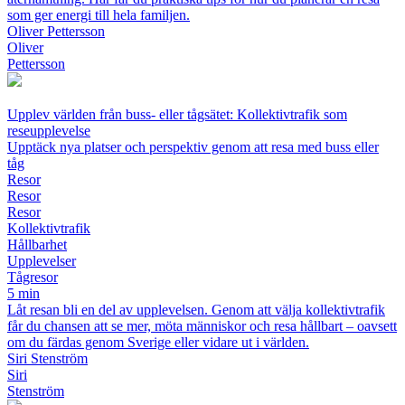
som ger energi till hela familjen.
Oliver Pettersson
Oliver
Pettersson
Upplev världen från buss- eller tågsätet: Kollektivtrafik som
reseupplevelse
Upptäck nya platser och perspektiv genom att resa med buss eller
tåg
Resor
Resor
Resor
Kollektivtrafik
Hållbarhet
Upplevelser
Tågresor
5 min
Låt resan bli en del av upplevelsen. Genom att välja kollektivtrafik
får du chansen att se mer, möta människor och resa hållbart – oavsett
om du färdas genom Sverige eller vidare ut i världen.
Siri Stenström
Siri
Stenström