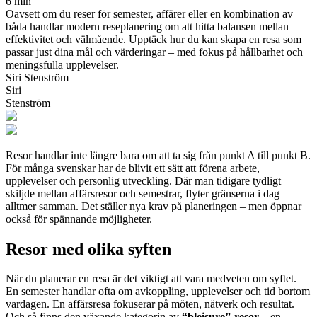
6 min
Oavsett om du reser för semester, affärer eller en kombination av
båda handlar modern reseplanering om att hitta balansen mellan
effektivitet och välmående. Upptäck hur du kan skapa en resa som
passar just dina mål och värderingar – med fokus på hållbarhet och
meningsfulla upplevelser.
Siri Stenström
Siri
Stenström
Resor handlar inte längre bara om att ta sig från punkt A till punkt B.
För många svenskar har de blivit ett sätt att förena arbete,
upplevelser och personlig utveckling. Där man tidigare tydligt
skiljde mellan affärsresor och semestrar, flyter gränserna i dag
alltmer samman. Det ställer nya krav på planeringen – men öppnar
också för spännande möjligheter.
Resor med olika syften
När du planerar en resa är det viktigt att vara medveten om syftet.
En semester handlar ofta om avkoppling, upplevelser och tid bortom
vardagen. En affärsresa fokuserar på möten, nätverk och resultat.
Och så finns den växande kategorin av
“bleisure”-resor
– en