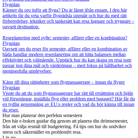
Flygplan
Känner du oro inför att flyga? Du är långt ifrån ensam. I den här
artikeln får du veta varför flygrädsla uppstår och hur du med rätt
förberedelser, tekniker och tankesätt kan resa lugnare och tryggare –
oavsett destination.
Reseplanering med syfte: semester, affärer eller en kombination?
Flygplan
Oavsett om du reser för semester, affärer eller en kombination av
båda handlar modern reseplanering om att hitta balansen mellan
effektivitet och välmående. Upptäck hur du kan skapa en resa som
passar just dina mål och värderingar – med fokus på hållbarhet och
meningsfulla upplevelser.
Känn till dina rättigheter som flygpassagerare – innan du flyger
Flygplan
Visste du att du som flygpassagerare har rätt till ersättning och hjälp
vid förseningar, inställda flyg eller problem med bagaget? Här får du
en tydlig genomgång av EU:s regler och vad du bör känna till innan
du reser.
Hur man planerar den perfekta semestern
Den här e-boken guidar dig genom att planera din drömsemester,
från att välja resmål till budgetering. Få tips om hur du undviker
stress och säkerställer en problemfri resa.
Läs nu