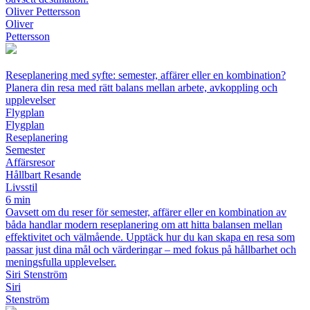
Oliver Pettersson
Oliver
Pettersson
Reseplanering med syfte: semester, affärer eller en kombination?
Planera din resa med rätt balans mellan arbete, avkoppling och
upplevelser
Flygplan
Flygplan
Reseplanering
Semester
Affärsresor
Hållbart Resande
Livsstil
6 min
Oavsett om du reser för semester, affärer eller en kombination av
båda handlar modern reseplanering om att hitta balansen mellan
effektivitet och välmående. Upptäck hur du kan skapa en resa som
passar just dina mål och värderingar – med fokus på hållbarhet och
meningsfulla upplevelser.
Siri Stenström
Siri
Stenström