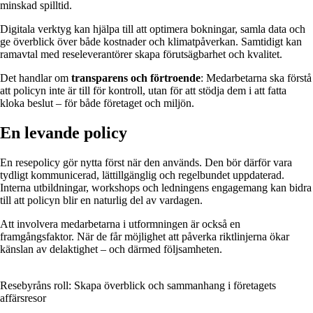
minskad spilltid.
Digitala verktyg kan hjälpa till att optimera bokningar, samla data och
ge överblick över både kostnader och klimatpåverkan. Samtidigt kan
ramavtal med reseleverantörer skapa förutsägbarhet och kvalitet.
Det handlar om
transparens och förtroende
: Medarbetarna ska förstå
att policyn inte är till för kontroll, utan för att stödja dem i att fatta
kloka beslut – för både företaget och miljön.
En levande policy
En resepolicy gör nytta först när den används. Den bör därför vara
tydligt kommunicerad, lättillgänglig och regelbundet uppdaterad.
Interna utbildningar, workshops och ledningens engagemang kan bidra
till att policyn blir en naturlig del av vardagen.
Att involvera medarbetarna i utformningen är också en
framgångsfaktor. När de får möjlighet att påverka riktlinjerna ökar
känslan av delaktighet – och därmed följsamheten.
Resebyråns roll: Skapa överblick och sammanhang i företagets
affärsresor