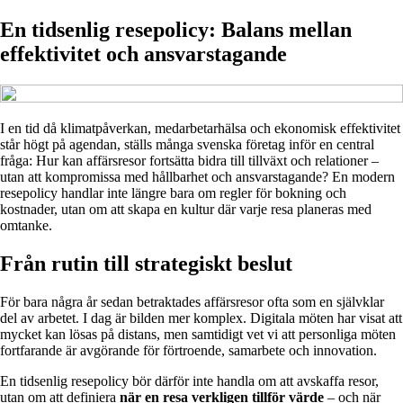
En tidsenlig resepolicy: Balans mellan
effektivitet och ansvarstagande
I en tid då klimatpåverkan, medarbetarhälsa och ekonomisk effektivitet
står högt på agendan, ställs många svenska företag inför en central
fråga: Hur kan affärsresor fortsätta bidra till tillväxt och relationer –
utan att kompromissa med hållbarhet och ansvarstagande? En modern
resepolicy handlar inte längre bara om regler för bokning och
kostnader, utan om att skapa en kultur där varje resa planeras med
omtanke.
Från rutin till strategiskt beslut
För bara några år sedan betraktades affärsresor ofta som en självklar
del av arbetet. I dag är bilden mer komplex. Digitala möten har visat att
mycket kan lösas på distans, men samtidigt vet vi att personliga möten
fortfarande är avgörande för förtroende, samarbete och innovation.
En tidsenlig resepolicy bör därför inte handla om att avskaffa resor,
utan om att definiera
när en resa verkligen tillför värde
– och när