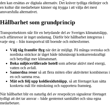
den kan ersättas av digitala alternativ. Det kräver tydliga riktlinjer och
en kultur där medarbetare känner sig trygga i att välja det mest
ansvarsfulla alternativet.
Hållbarhet som grundprincip
Transportsektorn står för en betydande del av Sveriges klimatutsläpp,
och affärsresor är inget undantag. Därför bör hållbarhet integreras i
varje steg – från transportval till boende och mötesformer.
Välj tåg framför flyg
när det är möjligt. På många svenska och
nordiska sträckor är tåget både tidsmässigt konkurrenskraftigt
och betydligt mer klimatsmart.
Boka miljöcertifierade hotell
som arbetar aktivt med energi,
vatten och avfall.
Samordna resor
så att flera möten eller aktiviteter kombineras i
en och samma resa.
Mät och följ upp koldioxidutsläpp
, så att företaget kan sätta
konkreta mål för minskning och rapportera framsteg.
När hållbarhet blir en naturlig del av resepolicyn signalerar företaget
tydligt att det tar ansvar – både gentemot samhället och sina egna
medarbetare.