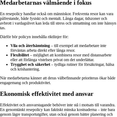
Medarbetarnas välmående i fokus
En resepolicy handlar också om människor. Frekventa resor kan vara
påfrestande, både fysiskt och mentalt. Långa dagar, tidszoner och
avbrott i vardagslivet kan leda till stress och utmattning om inte hänsyn
tas.
Därför bör policyn innehålla riktlinjer för:
Vila och återhämtning
– till exempel att medarbetare inte
förväntas arbeta direkt efter långa resor.
Flexibilitet
– möjlighet att kombinera resor med distansarbete
eller att förlänga vistelsen privat om det underlättar.
Trygghet och säkerhet
– tydliga rutiner för försäkringar, hälsa
och krishantering.
När medarbetarna känner att deras välbefinnande prioriteras ökar både
engagemang och produktivitet.
Ekonomisk effektivitet med ansvar
Effektivitet och ansvarstagande behöver inte stå i motsats till varandra.
En genomtänkt resepolicy kan faktiskt minska kostnaderna – inte bara
genom lägre transportutgifter, utan också genom bättre planering och